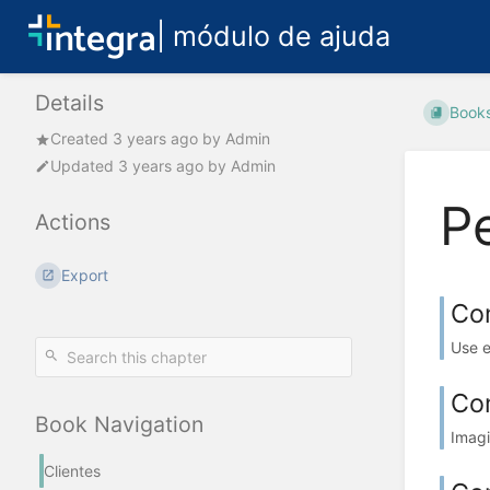
| módulo de ajuda
Details
Book
Created
3 years ago
by
Admin
Updated
3 years ago
by
Admin
Pe
Actions
Export
Co
Use e
Com
Book Navigation
Imagi
Clientes