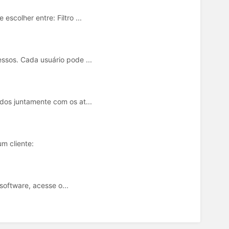
scolher entre: Filtro ...
essos. Cada usuário pode ...
ados juntamente com os at...
m cliente:
 software, acesse o...