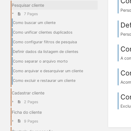
Com
Pesquisar cliente
Perso
7 Pages
Como buscar um cliente
Def
Como unificar clientes duplicados
Perso
Como configurar filtros de pesquisa
Co
Definir dados da listagem de clientes
A con
Como separar o arquivo morto
Com
Como arquivar e desarquivar um cliente
Como excluir e restaurar um cliente
Acomp
Cadastrar cliente
Com
2 Pages
Exclu
Ficha do cliente
9 Pages