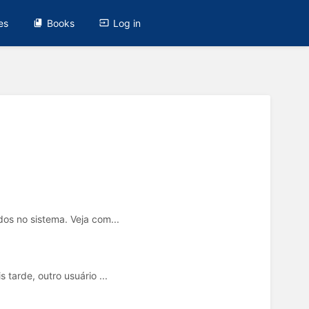
es
Books
Log in
dos no sistema. Veja com...
 tarde, outro usuário ...