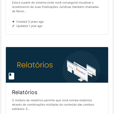
Esta é a parte do sistema onde você conseguirá visualizar o
recebimento de suas Publicações Jurídicas (também chamadas
de Recor...
Created 3 years ago
Updated 1 year ago
Relatórios
O módulo de relatórios permite que você extraia relatórios
através de combinações múltiplas do conteúdo das combos
editáveis. E...