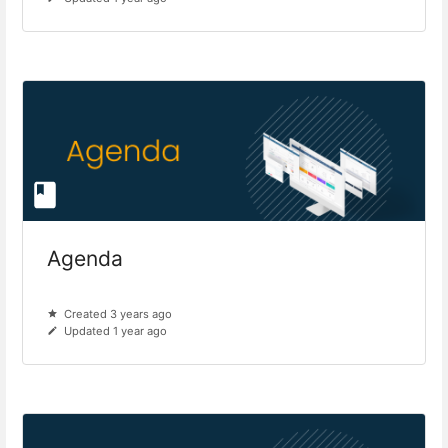
Agenda
Created 3 years ago
Updated 1 year ago